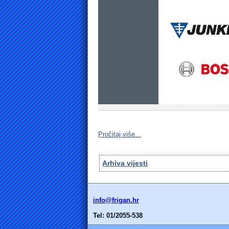
Pročitaj više...
Arhiva vijesti
info@frigan.hr
Tel: 01/2055-538