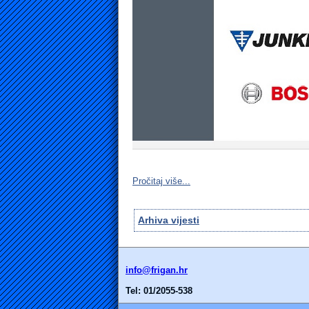
Pročitaj više...
Arhiva vijesti
info@frigan.hr
Tel: 01/2055-538