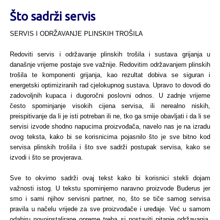
Što sadrži servis
SERVIS I ODRŽAVANJE PLINSKIH TROŠILA
Redoviti servis i održavanje plinskih trošila i sustava grijanja u
današnje vrijeme postaje sve važnije. Redovitim održavanjem plinskih
trošila te komponenti grijanja, kao rezultat dobiva se siguran i
energetski optimiziranih rad cjelokupnog sustava. Upravo to dovodi do
zadovoljnih kupaca i dugoročni poslovni odnos. U zadnje vrijeme
često spominjanje visokih cijena servisa, ili nerealno niskih,
preispitivanje da li je isti potreban ili ne, tko ga smije obavljati i da li se
servisi izvode shodno napucima proizvođača, navelo nas je na izradu
ovog teksta, kako bi se korisnicima pojasnilo što je sve bitno kod
servisa plinskih trošila i što sve sadrži postupak servisa, kako se
izvodi i što se provjerava.
Sve to okvirno sadrži ovaj tekst kako bi korisnici stekli dojam
važnosti istog. U tekstu spominjemo naravno proizvode Buderus jer
smo i sami njihov servisni partner, no, što se tiče samog servisa
pravila u načelu vrijede za sve proizvođače i uređaje. Već u samom
odabiru novoinstalirane opreme treba si postaviti pitanje održavanja,