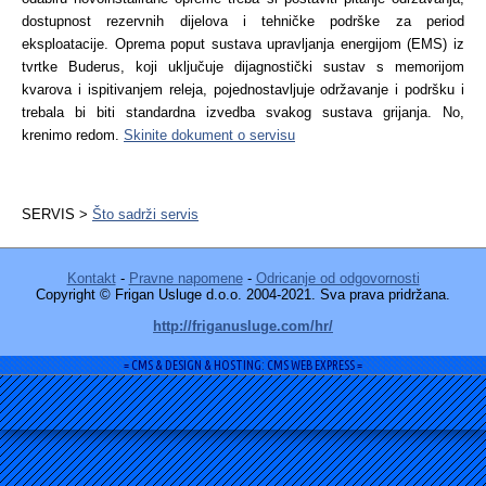
dostupnost rezervnih dijelova i tehničke podrške za period
eksploatacije. Oprema poput sustava upravljanja energijom (EMS) iz
tvrtke Buderus, koji uključuje dijagnostički sustav s memorijom
kvarova i ispitivanjem releja, pojednostavljuje održavanje i podršku i
trebala bi biti standardna izvedba svakog sustava grijanja. No,
krenimo redom.
Skinite dokument o servisu
SERVIS >
Što sadrži servis
Kontakt
-
Pravne napomene
-
Odricanje od odgovornosti
Copyright © Frigan Usluge d.o.o. 2004-2021. Sva prava pridržana.
http://friganusluge.com/hr/
= CMS & DESIGN & HOSTING: CMS WEB EXPRESS =